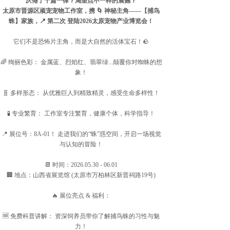
厌倦了千篇一律？渴望点不一样的震撼？
太原市晋源区顽宠宠物工作室，携 🌀 神秘主角——【捕鸟
蛛】家族，📍 第二次 登陆2026太原宠物产业博览会！
它们不是恐怖片主角，而是大自然的活体宝石！🪨
🌈 绚丽色彩： 金属蓝、烈焰红、翡翠绿...颠覆你对蜘蛛的想
象！
🧬 多样形态： 从优雅巨人到精致精灵，感受生命多样性！
🧪 专业繁育： 工作室专注繁育，健康个体，科学指导！
📍 展位号：8A-01！ 走进我们的“蛛”惑空间，开启一场视觉
与认知的冒险！
📆 时间：2026.05.30 - 06.01
🏢 地点：山西省展览馆 (太原市万柏林区新晋祠路19号)
🔥 展位亮点 & 福利：
🆓 免费科普讲解： 资深饲养员带你了解捕鸟蛛的习性与魅
力！